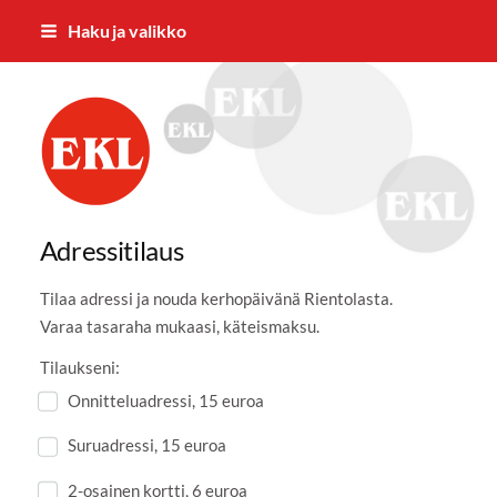
Siirry
Haku ja valikko
sivun
sisältöön
Nummelan Eläkkeensaajat ry
Adressitilaus
Tilaa adressi ja nouda kerhopäivänä Rientolasta.
Varaa tasaraha mukaasi, käteismaksu.
Tilaukseni:
Onnitteluadressi, 15 euroa
Suruadressi, 15 euroa
2-osainen kortti, 6 euroa