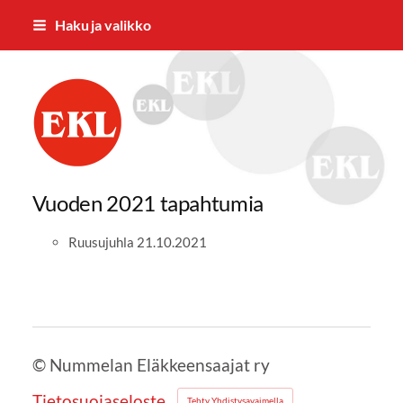
Siirry
Haku ja valikko
sivun
sisältöön
Nummelan Eläkkeensaajat ry
Vuoden 2021 tapahtumia
Ruusujuhla 21.10.2021
©
Nummelan Eläkkeensaajat ry
Tietosuojaseloste
Tehty Yhdistysavaimella