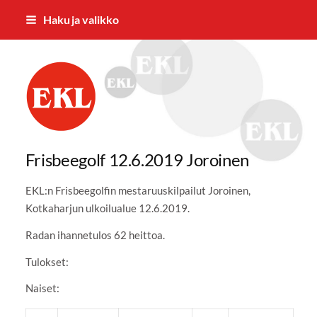
Siirry
Haku ja valikko
sivun
sisältöön
Nummelan Eläkkeensaajat ry
Frisbeegolf 12.6.2019 Joroinen
EKL:n Frisbeegolfin mestaruuskilpailut Joroinen,
Kotkaharjun ulkoilualue 12.6.2019.
Radan ihannetulos 62 heittoa.
Tulokset:
Naiset: