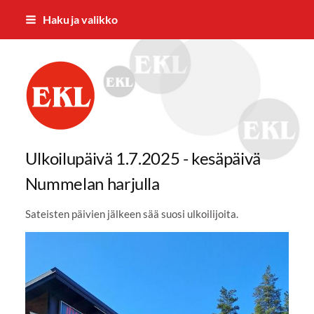
Siirry
Haku ja valikko
sivun
sisältöön
Nummelan Eläkkeensaajat ry
Ulkoilupäivä 1.7.2025 - kesäpäivä
Nummelan harjulla
Sateisten päivien jälkeen sää suosi ulkoilijoita.