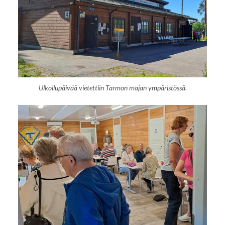
Ulkoilupäivää vietettiin Tarmon majan ympäristössä.