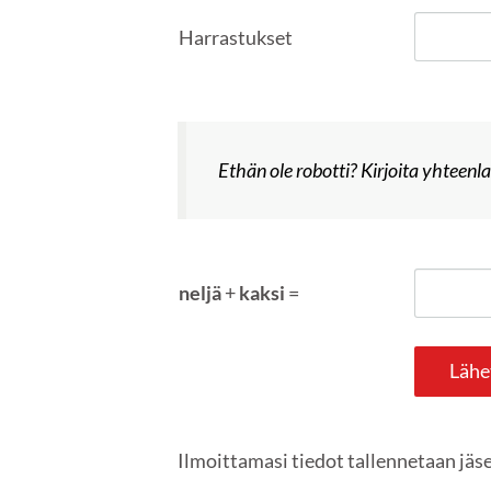
Harrastukset
Ethän ole robotti? Kirjoita yhteenl
neljä
+
kaksi
=
Lähe
Ilmoittamasi tiedot tallennetaan jäs