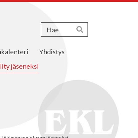
Haku
Hae
kalenteri
Yhdistys
iity jäseneksi
Eläkkeensaajat ry:n jäseneksi.