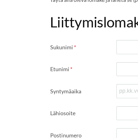
Liittymislomak
Sukunimi
*
Etunimi
*
Syntymäaika
Lähiosoite
Postinumero