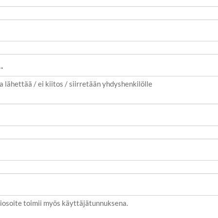
a lähettää / ei kiitos / siirretään yhdyshenkilölle
iosoite toimii myös käyttäjätunnuksena.