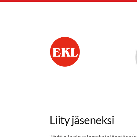
Siirry
sivun
sisältöön
Nummelan Eläkkee
Liity jäseneksi
Täytä alla oleva lomake ja lähetä se 