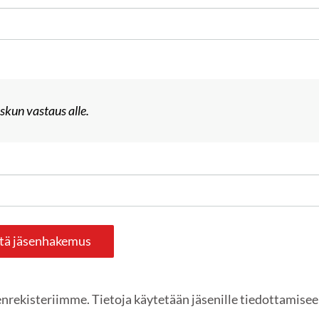
askun vastaus alle.
tä jäsenhakemus
enrekisteriimme. Tietoja käytetään jäsenille tiedottamisee