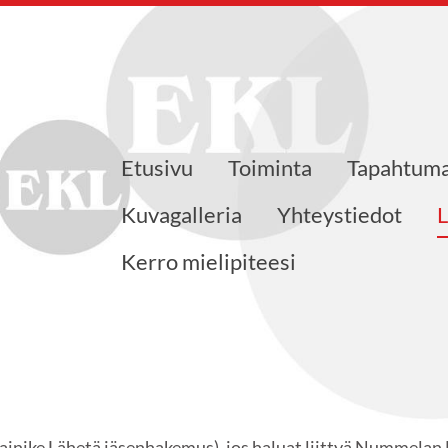
Etusivu
Toiminta
Tapahtuma
nsaajat ry
Kuvagalleria
Yhteystiedot
L
Kerro mielipiteesi
(painike Lähetä jäsenhakemus), jos haluat liittyä Nummelan 