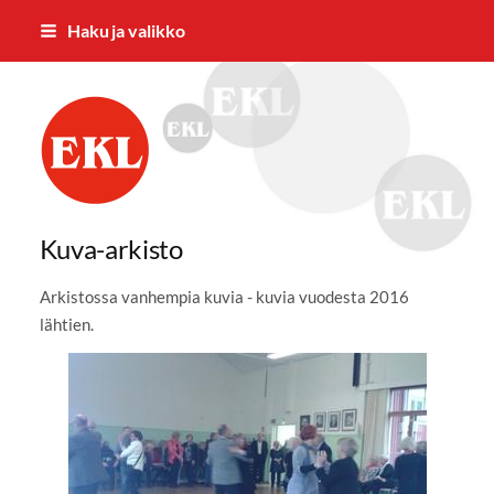
Siirry
Haku ja valikko
sivun
sisältöön
Nummelan Eläkkeensaajat ry
Kuva-arkisto
Arkistossa vanhempia kuvia - kuvia vuodesta 2016
lähtien.