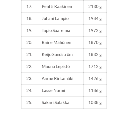
17.
Pentti Kaakinen
2130 g
18.
Juhani Lampio
1984 g
19.
Tapio Saarelma
1972 g
20.
Raine Mähönen
1870 g
21.
Keijo Sundström
1832 g
22.
Mauno Lepistö
1712 g
23.
Aarne Rintamäki
1426 g
24.
Lasse Nurmi
1186 g
25.
Sakari Salakka
1038 g