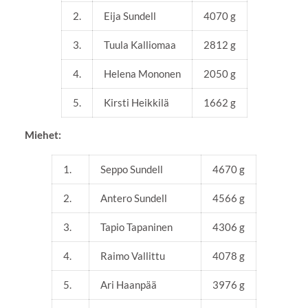
2.
Eija Sundell
4070 g
3.
Tuula Kalliomaa
2812 g
4.
Helena Mononen
2050 g
5.
Kirsti Heikkilä
1662 g
Miehet:
1.
Seppo Sundell
4670 g
2.
Antero Sundell
4566 g
3.
Tapio Tapaninen
4306 g
4.
Raimo Vallittu
4078 g
5.
Ari Haanpää
3976 g