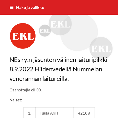
Siirry
Haku ja valikko
sivun
sisältöön
Nummelan Eläkkeensaajat ry
NEs ry:n jäsenten välinen laituripilkki
8.9.2022 Hiidenvedellä Nummelan
venerannan laitureilla.
Osanottajia oli 30.
Naiset:
1.
Tuula Arila
4218 g