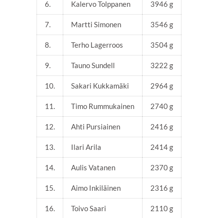
6.
Kalervo Tolppanen
3946 g
7.
Martti Simonen
3546 g
8.
Terho Lagerroos
3504 g
9.
Tauno Sundell
3222 g
10.
Sakari Kukkamäki
2964 g
11.
Timo Rummukainen
2740 g
12.
Ahti Pursiainen
2416 g
13.
Ilari Arila
2414 g
14.
Aulis Vatanen
2370 g
15.
Aimo Inkiläinen
2316 g
16.
Toivo Saari
2110 g