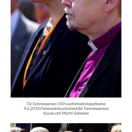
Tie Tammisaareen 100-vuotismuistotapahtuma
9.6.2018,Punavankimuistomerkillä Tammisaaressa
Kuvan otti Martti Salminen