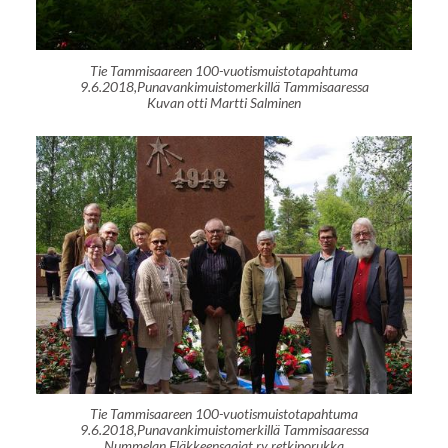
Tie Tammisaareen 100-vuotismuistotapahtuma
9.6.2018,Punavankimuistomerkillä Tammisaaressa
Kuvan otti Martti Salminen
Tie Tammisaareen 100-vuotismuistotapahtuma
9.6.2018,Punavankimuistomerkillä Tammisaaressa
Nummelan Eläkkeensaajat ry retkiporukka