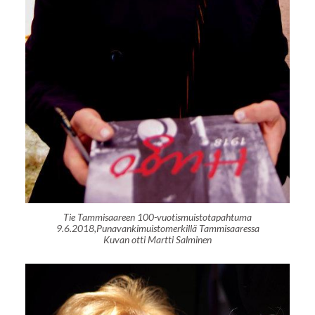
Tie Tammisaareen 100-vuotismuistotapahtuma
9.6.2018,Punavankimuistomerkillä Tammisaaressa
Kuvan otti Martti Salminen