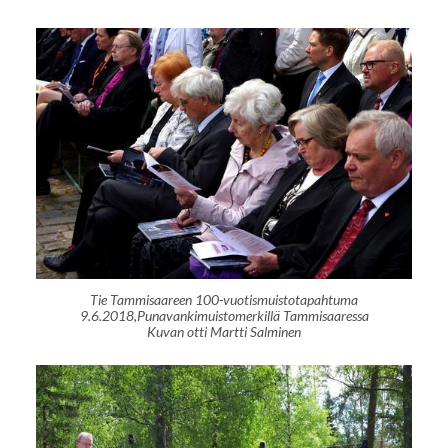
Tie Tammisaareen 100-vuotismuistotapahtuma
9.6.2018,Punavankimuistomerkillä Tammisaaressa
Kuvan otti Martti Salminen