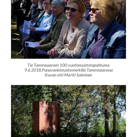
Tie Tammisaareen 100-vuotismuistotapahtuma
9.6.2018,Punavankimuistomerkillä Tammisaaressa
Kuvan otti Martti Salminen