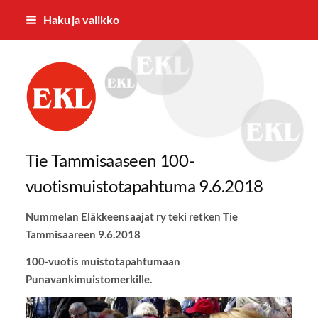
Siirry
Haku ja valikko
sivun
sisältöön
Nummelan Eläkkeensaajat ry
Tie Tammisaaseen 100-
vuotismuistotapahtuma 9.6.2018
Nummelan Eläkkeensaajat ry teki retken Tie
Tammisaareen 9.6.2018
100-vuotis muistotapahtumaan
Punavankimuistomerkille.