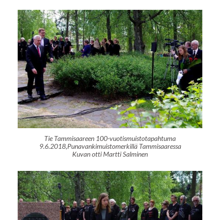
Tie Tammisaareen 100-vuotismuistotapahtuma
9.6.2018,Punavankimuistomerkillä Tammisaaressa
Kuvan otti Martti Salminen