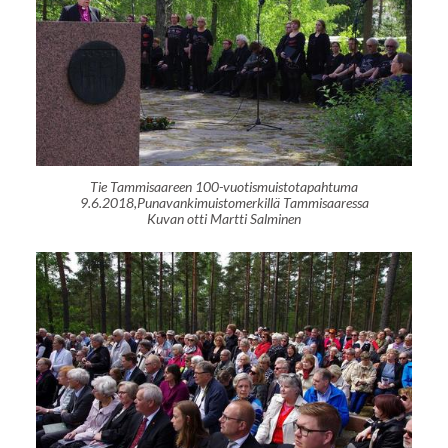
Tie Tammisaareen 100-vuotismuistotapahtuma
9.6.2018,Punavankimuistomerkillä Tammisaaressa
Kuvan otti Martti Salminen