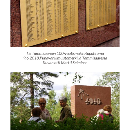
Tie Tammisaareen 100-vuotismuistotapahtuma
9.6.2018,Punavankimuistomerkillä Tammisaaressa
Kuvan otti Martti Salminen