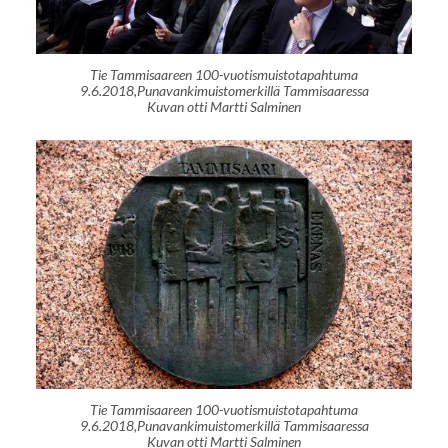
Tie Tammisaareen 100-vuotismuistotapahtuma
9.6.2018,Punavankimuistomerkillä Tammisaaressa
Kuvan otti Martti Salminen
Tie Tammisaareen 100-vuotismuistotapahtuma
9.6.2018,Punavankimuistomerkillä Tammisaaressa
Kuvan otti Martti Salminen