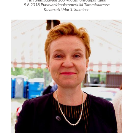
9.6.2018,Punavankimuistomerkillä Tammisaaressa
Kuvan otti Martti Salminen