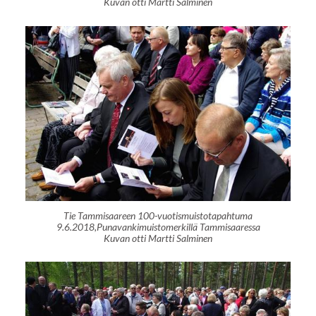
Kuvan otti Martti Salminen
Tie Tammisaareen 100-vuotismuistotapahtuma
9.6.2018,Punavankimuistomerkillä Tammisaaressa
Kuvan otti Martti Salminen