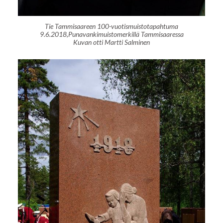
Tie Tammisaareen 100-vuotismuistotapahtuma
9.6.2018,Punavankimuistomerkillä Tammisaaressa
Kuvan otti Martti Salminen