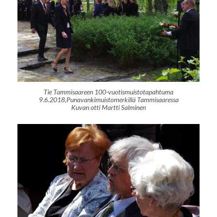
Tie Tammisaareen 100-vuotismuistotapahtuma
9.6.2018,Punavankimuistomerkillä Tammisaaressa
Kuvan otti Martti Salminen