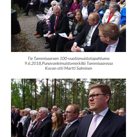
Tie Tammisaareen 100-vuotismuistotapahtuma
9.6.2018,Punavankimuistomerkillä Tammisaaressa
Kuvan otti Martti Salminen