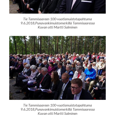
Tie Tammisaareen 100-vuotismuistotapahtuma
9.6.2018,Punavankimuistomerkillä Tammisaaressa
Kuvan otti Martti Salminen
Tie Tammisaareen 100-vuotismuistotapahtuma
9.6.2018,Punavankimuistomerkillä Tammisaaressa
Kuvan otti Martti Salminen