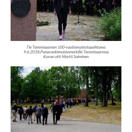
Tie Tammisaareen 100-vuotismuistotapahtuma
9.6.2018,Punavankimuistomerkillä Tammisaaressa
Kuvan otti Martti Salminen