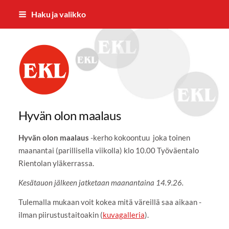
Siirry
Haku ja valikko
sivun
sisältöön
Nummelan Eläkkeensaajat ry
Hyvän olon maalaus
Hyvän olon maalaus
-kerho kokoontuu joka toinen
maanantai (parillisella viikolla) klo 10.00 Työväentalo
Rientolan yläkerrassa.
Kesätauon jälkeen jatketaan maanantaina 14.9.26.
Tulemalla mukaan voit kokea mitä väreillä saa aikaan -
ilman piirustustaitoakin (
kuvagalleria
).