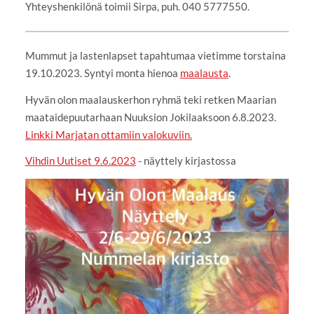
Yhteyshenkilönä toimii Sirpa, puh. 040 5777550.
Mummut ja lastenlapset tapahtumaa vietimme torstaina
19.10.2023. Syntyi monta hienoa
maalausta
.
Hyvän olon maalauskerhon ryhmä teki retken Maarian
maataidepuutarhaan Nuuksion Jokilaaksoon 6.8.2023.
Linkki Marjatan ottamiin valokuviin.
Vihdin Uutiset 9.6.2023
⁠⁠⁠⁠⁠⁠⁠ - näyttely kirjastossa